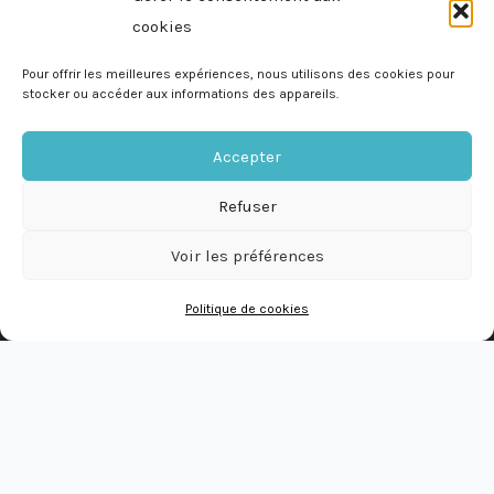
cookies
Pour offrir les meilleures expériences, nous utilisons des cookies pour
stocker ou accéder aux informations des appareils.
Mentions légales
Accepter
Refuser
Politique de cookies
Voir les préférences
Suivez-nous
Politique de cookies
L
F
I
i
a
n
n
c
s
k
e
t
Discutez avec nous sur WhatsApp
e
b
a
W
d
o
g
h