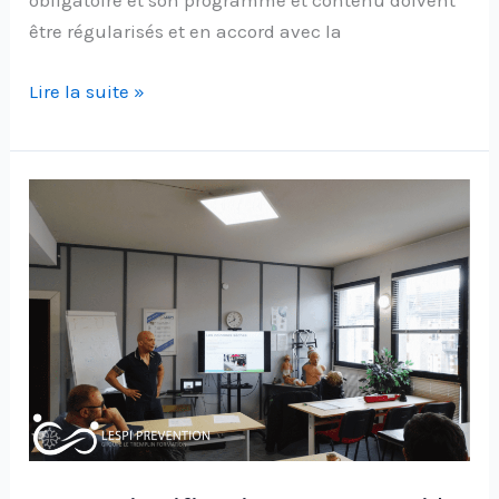
obligatoire et son programme et contenu doivent
être régularisés et en accord avec la
Lire la suite »
SSIAP
signification
:
C’est
quoi
la
formation
SSIAP
?