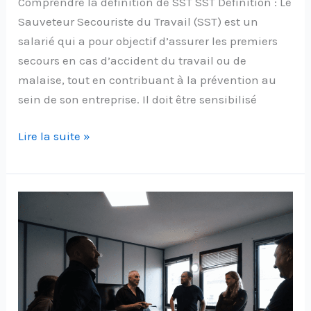
Comprendre la définition de SST SST Définition : Le
Sauveteur Secouriste du Travail (SST) est un
salarié qui a pour objectif d’assurer les premiers
secours en cas d’accident du travail ou de
malaise, tout en contribuant à la prévention au
sein de son entreprise. Il doit être sensibilisé
Lire la suite »
Comment
devenir
formateur
SST
:
Guide