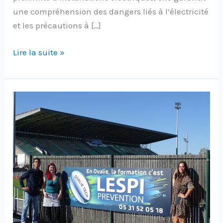
une compréhension des dangers liés à l’électricité
et les précautions à […]
Lire la suite »
Partenariat
STADO
TPR
–
LESPI
PREVENTION