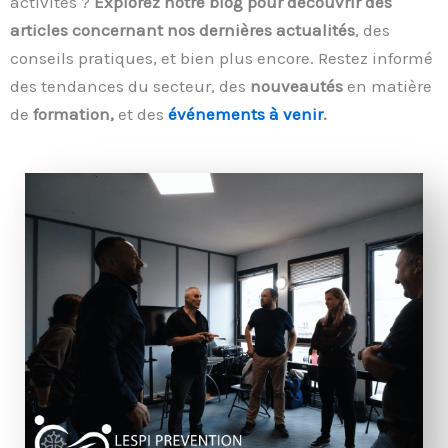
activités ?
Explorez notre blog pour découvrir des
articles concernant nos dernières actualités
, des
conseils pratiques, et bien plus encore. Restez informé
des tendances du secteur, des
nouveautés
en matière
de
formation,
et des
événements à venir
.