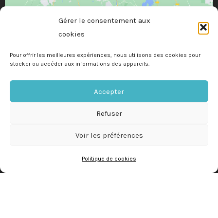
Gérer le consentement aux
cookies
Pour offrir les meilleures expériences, nous utilisons des cookies pour
stocker ou accéder aux informations des appareils.
Accepter
Refuser
Mentions légales
Politique de cookies
Voir les préférences
Suivez-nous
Politique de cookies
L
F
I
i
a
n
n
c
s
k
e
t
Discutez avec nous sur WhatsApp
e
b
a